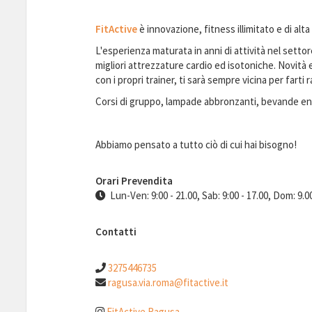
FitActive
è innovazione, fitness illimitato e di alta 
L'esperienza maturata in anni di attività nel setto
migliori attrezzature cardio ed isotoniche. Novità e
con i propri trainer, ti sarà sempre vicina per farti
Corsi di gruppo, lampade abbronzanti, bevande ene
Abbiamo pensato a tutto ciò di cui hai bisogno!
Orari Prevendita
Lun-Ven: 9:00 - 21.00, Sab: 9:00 - 17.00, Dom: 9.00
Contatti
3275446735
ragusa.via.roma@fitactive.it
FitActive Ragusa