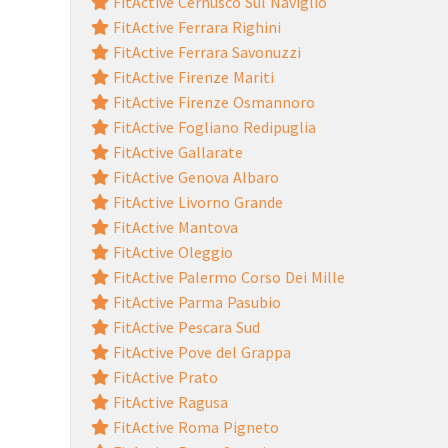
FitActive Cernusco Sul Naviglio
FitActive Ferrara Righini
FitActive Ferrara Savonuzzi
FitActive Firenze Mariti
FitActive Firenze Osmannoro
FitActive Fogliano Redipuglia
FitActive Gallarate
FitActive Genova Albaro
FitActive Livorno Grande
FitActive Mantova
FitActive Oleggio
FitActive Palermo Corso Dei Mille
FitActive Parma Pasubio
FitActive Pescara Sud
FitActive Pove del Grappa
FitActive Prato
FitActive Ragusa
FitActive Roma Pigneto