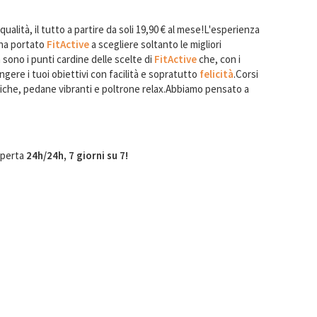
 qualità, il tutto a partire da soli 19,90 € al mese!L'esperienza
s ha portato
FitActive
a scegliere soltanto le migliori
 sono i punti cardine delle scelte di
FitActive
che, con i
ungere i tuoi obiettivi con facilità e sopratutto
felicità
.Corsi
che, pedane vibranti e poltrone relax.Abbiamo pensato a
aperta
24h/24h, 7 giorni su 7!