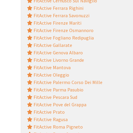
FitActive Cernusco Sul Naviglio
FitActive Ferrara Righini
FitActive Ferrara Savonuzzi
FitActive Firenze Mariti
FitActive Firenze Osmannoro
FitActive Fogliano Redipuglia
FitActive Gallarate
FitActive Genova Albaro
FitActive Livorno Grande
FitActive Mantova
FitActive Oleggio
FitActive Palermo Corso Dei Mille
FitActive Parma Pasubio
FitActive Pescara Sud
FitActive Pove del Grappa
FitActive Prato
FitActive Ragusa
FitActive Roma Pigneto