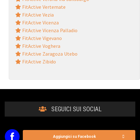
FitActive Vertemate
FitActive Vezia
FitActive Vicenza
FitActive Vicenza Palladio
FitActive Vigevano
FitActive Voghera
FitActive Zaragoza Utebo
FitActive Zibido
SEGUICI SUI SOCIAL
Aggiungici su Facebook