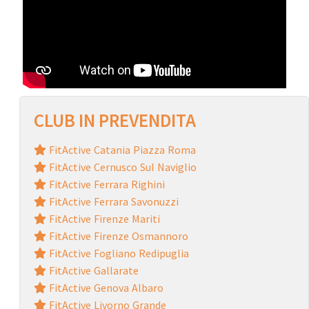
CLUB IN PREVENDITA
FitActive Catania Piazza Roma
FitActive Cernusco Sul Naviglio
FitActive Ferrara Righini
FitActive Ferrara Savonuzzi
FitActive Firenze Mariti
FitActive Firenze Osmannoro
FitActive Fogliano Redipuglia
FitActive Gallarate
FitActive Genova Albaro
FitActive Livorno Grande