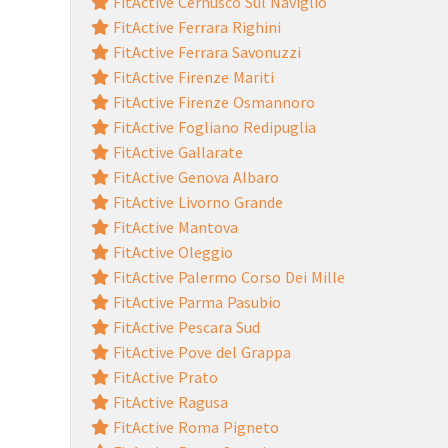
FitActive Cernusco Sul Naviglio
FitActive Ferrara Righini
FitActive Ferrara Savonuzzi
FitActive Firenze Mariti
FitActive Firenze Osmannoro
FitActive Fogliano Redipuglia
FitActive Gallarate
FitActive Genova Albaro
FitActive Livorno Grande
FitActive Mantova
FitActive Oleggio
FitActive Palermo Corso Dei Mille
FitActive Parma Pasubio
FitActive Pescara Sud
FitActive Pove del Grappa
FitActive Prato
FitActive Ragusa
FitActive Roma Pigneto