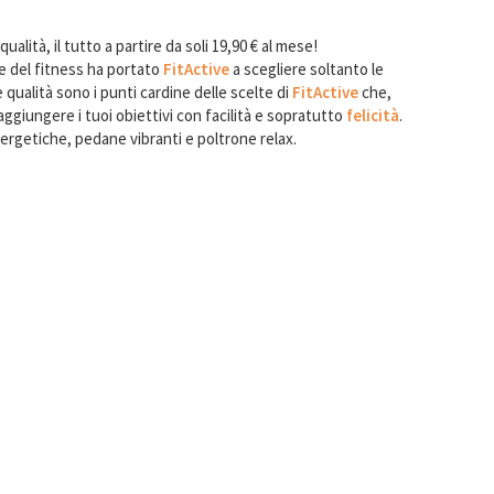
qualità, il tutto a partire da soli 19,90 € al mese!
re del fitness ha portato
FitActive
a scegliere soltanto le
 qualità sono i punti cardine delle scelte di
FitActive
che,
 raggiungere i tuoi obiettivi con facilità e sopratutto
felicità
.
rgetiche, pedane vibranti e poltrone relax.