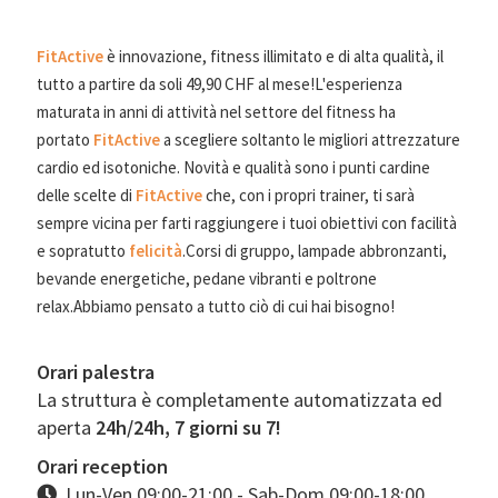
FitActive
è innovazione, fitness illimitato e di alta qualità, il
tutto a partire da soli 49,90 CHF al mese!L'esperienza
maturata in anni di attività nel settore del fitness ha
portato
FitActive
a scegliere soltanto le migliori attrezzature
cardio ed isotoniche. Novità e qualità sono i punti cardine
delle scelte di
FitActive
che, con i propri trainer, ti sarà
sempre vicina per farti raggiungere i tuoi obiettivi con facilità
e sopratutto
felicità
.Corsi di gruppo, lampade abbronzanti,
bevande energetiche, pedane vibranti e poltrone
relax.Abbiamo pensato a tutto ciò di cui hai bisogno!
Orari palestra
La struttura è completamente automatizzata ed
aperta
24h/24h, 7 giorni su 7!
Orari reception
Lun-Ven 09:00-21:00 - Sab-Dom 09:00-18:00