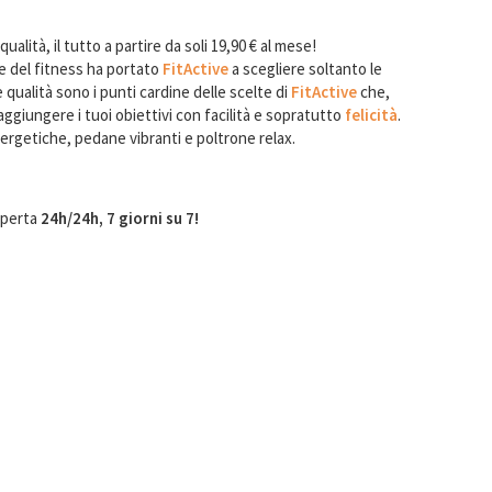
qualità, il tutto a partire da soli 19,90 € al mese!
re del fitness ha portato
FitActive
a scegliere soltanto le
 qualità sono i punti cardine delle scelte di
FitActive
che,
 raggiungere i tuoi obiettivi con facilità e sopratutto
felicità
.
rgetiche, pedane vibranti e poltrone relax.
aperta
24h/24h, 7 giorni su 7!