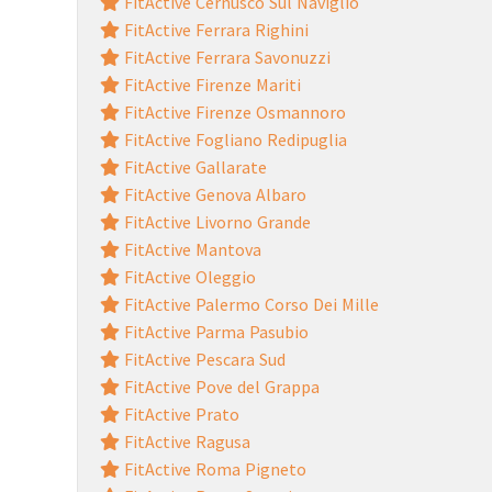
FitActive Cernusco Sul Naviglio
FitActive Ferrara Righini
FitActive Ferrara Savonuzzi
FitActive Firenze Mariti
FitActive Firenze Osmannoro
FitActive Fogliano Redipuglia
FitActive Gallarate
FitActive Genova Albaro
FitActive Livorno Grande
FitActive Mantova
FitActive Oleggio
FitActive Palermo Corso Dei Mille
FitActive Parma Pasubio
FitActive Pescara Sud
FitActive Pove del Grappa
FitActive Prato
FitActive Ragusa
FitActive Roma Pigneto